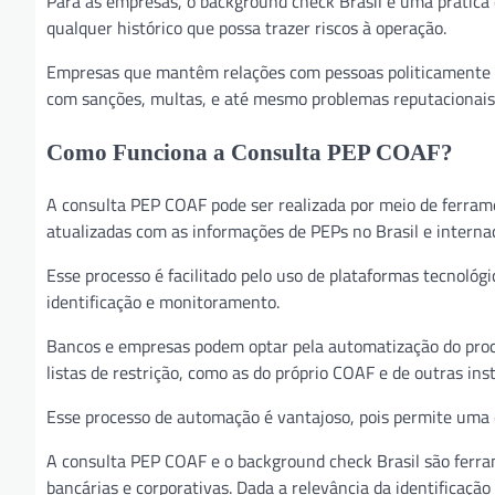
Para as empresas, o background check Brasil é uma prática 
qualquer histórico que possa trazer riscos à operação.
Empresas que mantêm relações com pessoas politicamente 
com sanções, multas, e até mesmo problemas reputacionais
Como Funciona a Consulta PEP COAF?
A consulta PEP COAF pode ser realizada por meio de ferram
atualizadas com as informações de PEPs no Brasil e intern
Esse processo é facilitado pelo uso de plataformas tecnológ
identificação e monitoramento.
Bancos e empresas podem optar pela automatização do proc
listas de restrição, como as do próprio COAF e de outras inst
Esse processo de automação é vantajoso, pois permite uma co
A consulta PEP COAF e o background check Brasil são ferr
bancárias e corporativas. Dada a relevância da identificaç