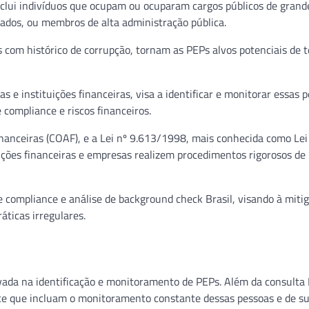
nclui indivíduos que ocupam ou ocuparam cargos públicos de grand
rados, ou membros de alta administração pública.
s com histórico de corrupção, tornam as PEPs alvos potenciais de 
 e instituições financeiras, visa a identificar e monitorar essas p
compliance e riscos financeiros.
nanceiras (COAF), e a Lei nº 9.613/1998, mais conhecida como Lei
ições financeiras e empresas realizem procedimentos rigorosos de
e compliance e análise de background check Brasil, visando à miti
áticas irregulares.
vada na identificação e monitoramento de PEPs. Além da consulta
nce que incluam o monitoramento constante dessas pessoas e de s