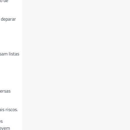
ão de
 deparar
sam listas
versas
s riscos.
es
devem