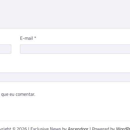
E-mail
*
 que eu comentar.
yright © 2026
| Exclusive News by
Ascendoor
| Powered by
WordP