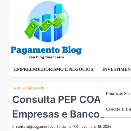
Skip
to
content
EMPREENDEDORISMO E NEGÓCIOS
INVESTIMEN
INVESTIMENTOS
Finanças Sus
Consulta PEP COAF: Ent
Crédito E E
Empresas e Bancos
contato@pagamentocerto.com.br
novembro 18, 2024