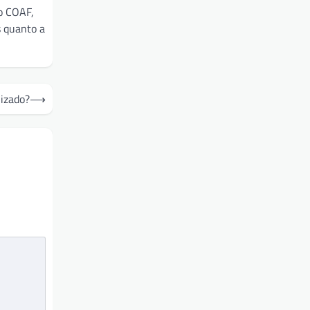
o COAF,
s quanto a
izado?
⟶