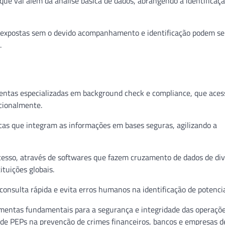
que vai além da análise básica de dados, abrangendo a identificaç
expostas sem o devido acompanhamento e identificação podem se
.
entas especializadas em background check e compliance, que aces
acionalmente.
icas que integram as informações em bases seguras, agilizando a
esso, através de softwares que fazem cruzamento de dados de di
ituições globais.
nsulta rápida e evita erros humanos na identificação de potenciai
amentas fundamentais para a segurança e integridade das operaçõ
ão de PEPs na prevenção de crimes financeiros, bancos e empresas 