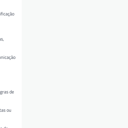
ificação
s,
unicação
gras de
tas ou